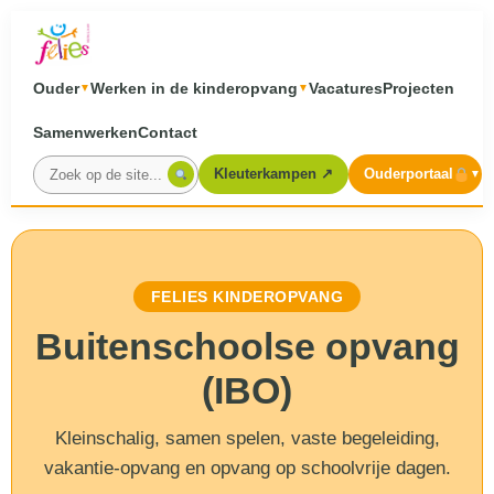
Ouder
Werken in de kinderopvang
Vacatures
Projecten
▼
▼
Samenwerken
Contact
Kleuterkampen ↗
Ouderportaal
▼
FELIES KINDEROPVANG
Buitenschoolse opvang
(IBO)
Kleinschalig, samen spelen, vaste begeleiding,
vakantie-opvang en opvang op schoolvrije dagen.