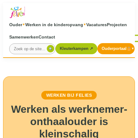
Ouder
Werken in de kinderopvang
Vacatures
Projecten
▼
▼
aaaaaaaaaaaaaaaaaaaaaaaaa
aaaaaaaaaaaaaaaaaaaaaaaaa
Samenwerken
Contact
Kleuterkampen ↗
Ouderportaal
▼
WERKEN BIJ FELIES
Werken als werknemer-
onthaalouder is
kleinschalig