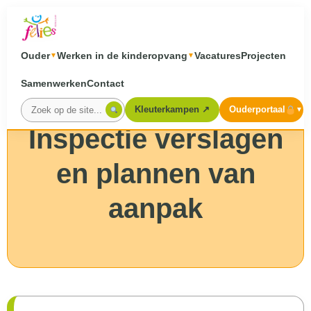
Ouder
Werken in de kinderopvang
Vacatures
Projecten
▼
▼
Samenwerken
Contact
KWALITEIT & TRANSPARANTIE
Kleuterkampen ↗
Ouderportaal
▼
Inspectie verslagen
en plannen van
aanpak